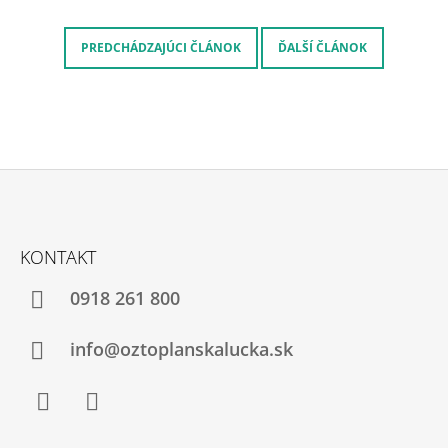
PREDCHÁDZAJÚCI ČLÁNOK
ĎALŠÍ ČLÁNOK
Z
Á
KONTAKT
P
Ä
0918 261 800
T
I
info@oztoplanskalucka.sk
E
Facebook
Instagram