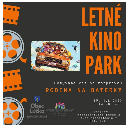
Á
J
S
Ť
?
HĽADAŤ