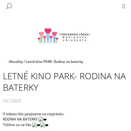
K
Prejsť
M
HĽADAŤ
na
O
SPÄŤ
SPÄŤ
obsah
Š
Í
Č
K
O
P
O
T
Domov
Aktuality
/
Letné kino PARK- Rodina na baterky
R
LETNÉ KINO PARK- RODINA NA
E
B
BATERKY
U
J
10.7.2023
E
T
V sobotu Vás pozývame na rozprávku
RODINA NA BATERKY
E
Tešíme sa na Vás
N