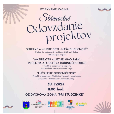
Á
J
S
Ť
?
HĽADAŤ