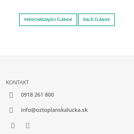
PREDCHÁDZAJÚCI ČLÁNOK
ĎALŠÍ ČLÁNOK
Z
Á
KONTAKT
P
Ä
0918 261 800
T
I
info@oztoplanskalucka.sk
E